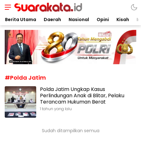
Suarakata.id
Kata Bicara Suara Bergerak
Berita Utama
Daerah
Nasional
Opini
Kisah
In
#Polda Jatim
Polda Jatim Ungkap Kasus
Perlindungan Anak di Blitar, Pelaku
Terancam Hukuman Berat
1 tahun yang lalu
Sudah ditampilkan semua