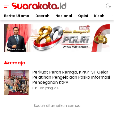
Suarakata.id
Kata Bicara Suara Bergerak
Berita Utama
Daerah
Nasional
Opini
Kisah
In
#remaja
Perkuat Peran Remaja, KPKP-ST Gelar
Pelatihan Pengelolaan Posko Informasi
Pencegahan KtPA
8 bulan yang lalu
Sudah ditampilkan semua