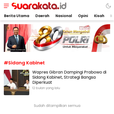
Suarakata.id
Kata Bicara Suara Bergerak
Berita Utama
Daerah
Nasional
Opini
Kisah
In
#Sidang Kabinet
Wapres Gibran Dampingi Prabowo di
Sidang Kabinet, Strategi Bangsa
Diperkuat
12 bulan yang lalu
Sudah ditampilkan semua