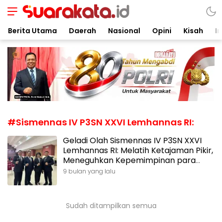
Suarakata.id
Kata Bicara Suara Bergerak
Berita Utama
Daerah
Nasional
Opini
Kisah
In
#Sismennas IV P3SN XXVI Lemhannas RI:
Geladi Olah Sismennas IV P3SN XXVI
Lemhannas RI: Melatih Ketajaman Pikir,
Meneguhkan Kepemimpinan para
Calon Pemimpin Bangsa
9 bulan yang lalu
Sudah ditampilkan semua