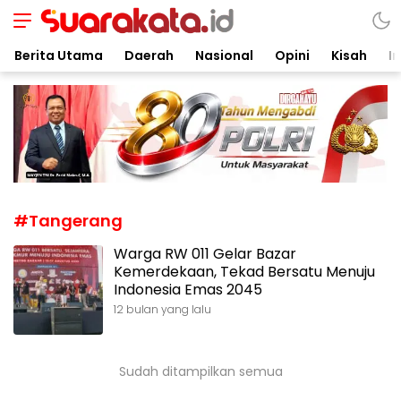
Suarakata.id
Kata Bicara Suara Bergerak
Berita Utama
Daerah
Nasional
Opini
Kisah
In
#Tangerang
Warga RW 011 Gelar Bazar
Kemerdekaan, Tekad Bersatu Menuju
Indonesia Emas 2045
12 bulan yang lalu
Sudah ditampilkan semua