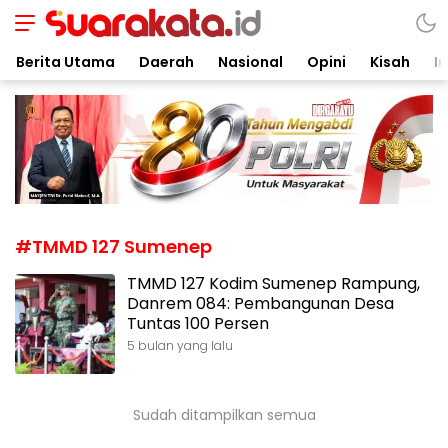
Suarakata.id
Kata Bicara Suara Bergerak
Berita Utama
Daerah
Nasional
Opini
Kisah
In
#TMMD 127 Sumenep
TMMD 127 Kodim Sumenep Rampung,
Danrem 084: Pembangunan Desa
Tuntas 100 Persen
5 bulan yang lalu
Sudah ditampilkan semua