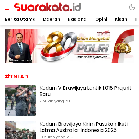
Suarakata.id
Kata Bicara Suara Bergerak
Berita Utama
Daerah
Nasional
Opini
Kisah
In
#TNI AD
Kodam V Brawijaya Lantik 1.018 Prajurit
Baru
7 bulan yang lalu
Kodam Brawijaya Kirim Pasukan Ikuti
Latma Australia-Indonesia 2025
10 bulan yang lalu