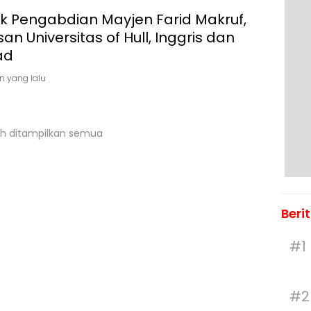
ak Pengabdian Mayjen Farid Makruf,
san Universitas of Hull, Inggris dan
ad
n yang lalu
h ditampilkan semua
Beri
#1
#2