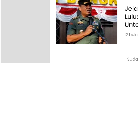
Jej
Lulu
Unt
12 bula
Suda