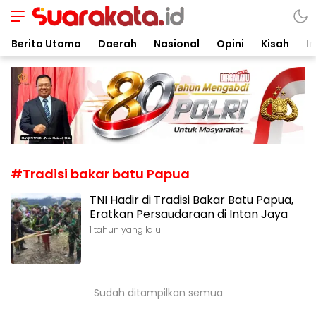
Suarakata.id
Kata Bicara Suara Bergerak
Berita Utama
Daerah
Nasional
Opini
Kisah
In
#Tradisi bakar batu Papua
TNI Hadir di Tradisi Bakar Batu Papua,
Eratkan Persaudaraan di Intan Jaya
1 tahun yang lalu
Sudah ditampilkan semua