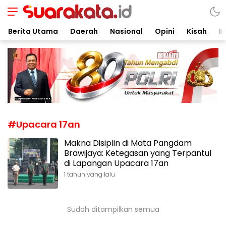
Suarakata.id
Kata Bicara Suara Bergerak
Berita Utama
Daerah
Nasional
Opini
Kisah
In
#Upacara 17an
Makna Disiplin di Mata Pangdam
Brawijaya: Ketegasan yang Terpantul
di Lapangan Upacara 17an
1 tahun yang lalu
Sudah ditampilkan semua