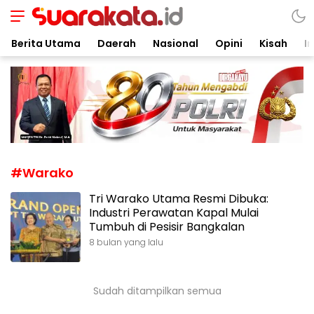
Suarakata.id
Kata Bicara Suara Bergerak
Berita Utama
Daerah
Nasional
Opini
Kisah
In
#Warako
Tri Warako Utama Resmi Dibuka:
Industri Perawatan Kapal Mulai
Tumbuh di Pesisir Bangkalan
8 bulan yang lalu
Sudah ditampilkan semua