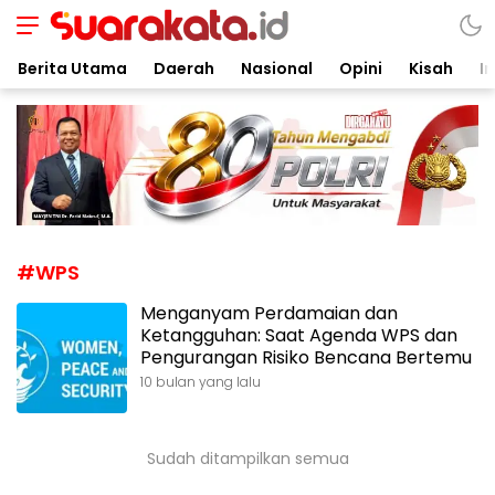
Suarakata.id
Kata Bicara Suara Bergerak
Berita Utama
Daerah
Nasional
Opini
Kisah
In
#WPS
Menganyam Perdamaian dan
Ketangguhan: Saat Agenda WPS dan
Pengurangan Risiko Bencana Bertemu
10 bulan yang lalu
Sudah ditampilkan semua