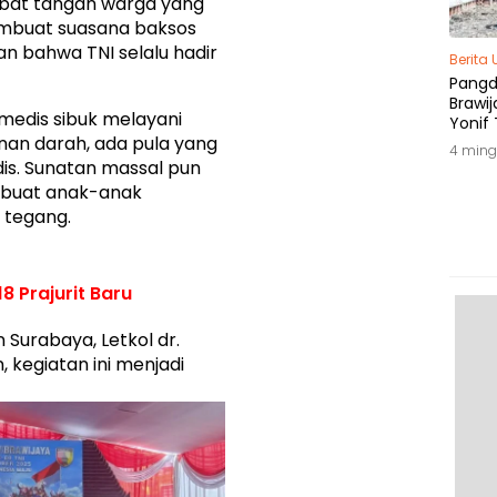
abat tangan warga yang
embuat suasana baksos
n bahwa TNI selalu hadir
Berita
Pang
Brawij
medis sibuk melayani
Yonif 
an darah, ada pula yang
Tepat
4 ming
is. Sunatan massal pun
mbuat anak-anak
 tegang.
8 Prajurit Baru
urabaya, Letkol dr.
, kegiatan ini menjadi