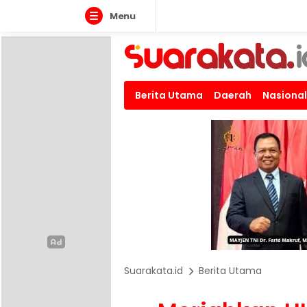
Menu
Berita Utama
Daerah
Nasional
Suarakata.id
Berita Utama