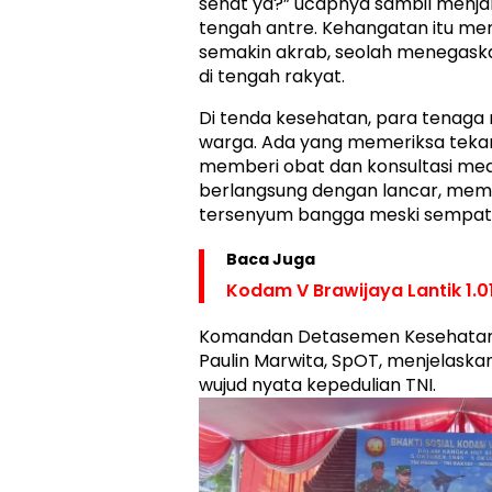
sehat ya?” ucapnya sambil menj
tengah antre. Kehangatan itu m
semakin akrab, seolah menegaska
di tengah rakyat.
Di tenda kesehatan, para tenaga 
warga. Ada yang memeriksa tekan
memberi obat dan konsultasi med
berlangsung dengan lancar, me
tersenyum bangga meski sempat
Baca Juga
Kodam V Brawijaya Lantik 1.01
Komandan Detasemen Kesehatan S
Paulin Marwita, SpOT, menjelaskan
wujud nyata kepedulian TNI.