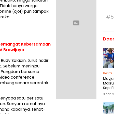
sembako, hingga sunatan
Tidak hanya warga
online (ojol) pun tampak
#5
reka.
Dae
, Semangat Kebersamaan
V Brawijaya
udy Saladin, turut hadir
t. Sebelum meninjau
n, Pangdam bersama
Berita
video conference
Mayjen
ambung secara serentak
Makru
Sapi P
Menja
3 hari 
Madu
 menyapa satu per satu
tan. Senyum ramahnya
mana kabarnya, sehat-