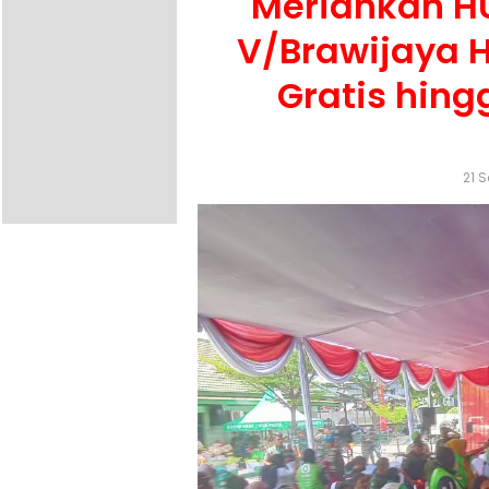
Meriahkan H
V/Brawijaya 
Gratis hin
21 