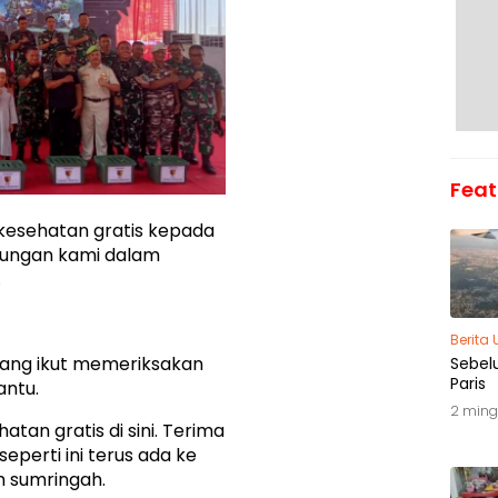
Feat
esehatan gratis kepada
kungan kami dalam
.
Berita
yang ikut memeriksakan
Sebel
Paris
antu.
2 ming
atan gratis di sini. Terima
eperti ini terus ada ke
h sumringah.