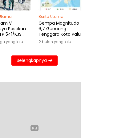
 Utama
Berita Utama
dam V
Gempa Magnitudo
aya Pastikan
6,7 Guncang
TP 541/KJS
Tenggara Kota Palu
 Waktu
gu yang lalu
2 bulan yang lalu
Selengkapnya