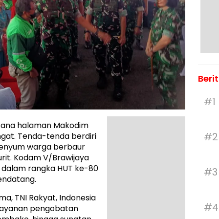
Beri
#1
sana halaman Makodim
#2
ngat. Tenda-tenda berdiri
an senyum warga berbaur
rit. Kodam V/Brawijaya
n dalam rangka HUT ke-80
#3
endatang.
a, TNI Rakyat, Indonesia
#4
n layanan pengobatan