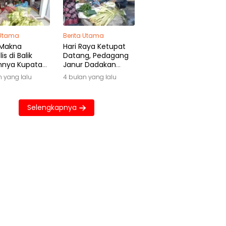
 Utama
Berita Utama
 Makna
Hari Raya Ketupat
is di Balik
Datang, Pedagang
hnya Kupatan
Janur Dadakan
wa
Raup Untung Besar
n yang lalu
4 bulan yang lalu
Selengkapnya