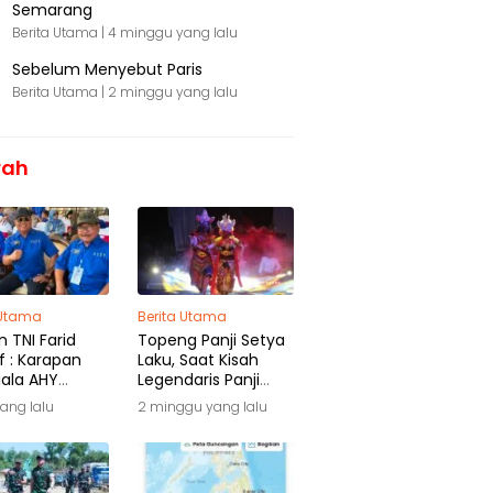
Semarang
Berita Utama |
4 minggu yang lalu
Sebelum Menyebut Paris
Berita Utama |
2 minggu yang lalu
rah
 Utama
Berita Utama
 TNI Farid
Topeng Panji Setya
f : Karapan
Laku, Saat Kisah
iala AHY
Legendaris Panji
ga Warisan
Kembali Menyapa
yang lalu
2 minggu yang lalu
ra
Malang