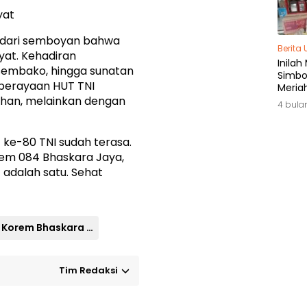
yat
ta dari semboyan bahwa
Berita
kyat. Kehadiran
Inilah
 sembako, hingga sunatan
Simbol
 perayaan HUT TNI
Meria
han, melainkan dengan
di Ja
4 bula
ke-80 TNI sudah terasa.
rem 084 Bhaskara Jaya,
t adalah satu. Sehat
Korem Bhaskara Jaya
Tim Redaksi