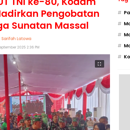
UT TNI ke-80, Kodam
Hadirkan Pengobatan
#
Pa
gga Sunatan Massal
#
M
#
Ma
Sarifah Latowa
#
Ma
September 2025 2:36 PM
#
Ko