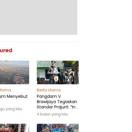
ured
 Utama
Berita Utama
um Menyebut
Pangdam V
Brawijaya Tegaskan
Standar Prajurit: “Ini
gu yang lalu
Awal Pengabdian,
4 bulan yang lalu
Bukan Akhir
Perjalanan”