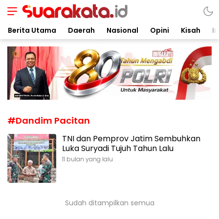
Suarakata.id
Kata Bicara Suara Bergerak
Berita Utama
Daerah
Nasional
Opini
Kisah
In
#Dandim Pacitan
TNI dan Pemprov Jatim Sembuhkan
Luka Suryadi Tujuh Tahun Lalu
11 bulan yang lalu
Sudah ditampilkan semua