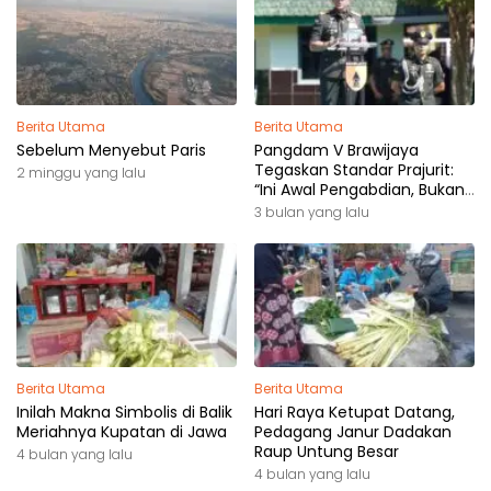
Berita Utama
Berita Utama
Sebelum Menyebut Paris
Pangdam V Brawijaya
Tegaskan Standar Prajurit:
2 minggu yang lalu
“Ini Awal Pengabdian, Bukan
Akhir Perjalanan”
3 bulan yang lalu
Berita Utama
Berita Utama
Inilah Makna Simbolis di Balik
Hari Raya Ketupat Datang,
Meriahnya Kupatan di Jawa
Pedagang Janur Dadakan
Raup Untung Besar
4 bulan yang lalu
4 bulan yang lalu