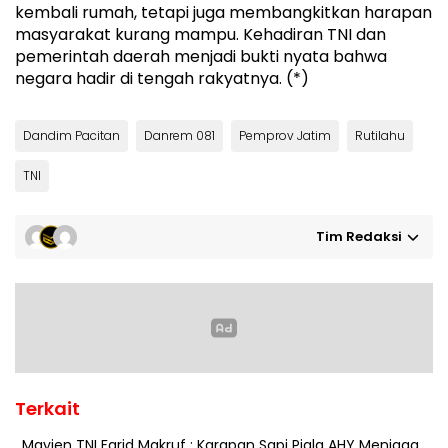
kembali rumah, tetapi juga membangkitkan harapan
masyarakat kurang mampu. Kehadiran TNI dan
pemerintah daerah menjadi bukti nyata bahwa
negara hadir di tengah rakyatnya. (*)
Dandim Pacitan
Danrem 081
Pemprov Jatim
Rutilahu
TNI
Tim Redaksi
Terkait
Mayjen TNI Farid Makruf : Karapan Sapi Piala AHY Menjaga