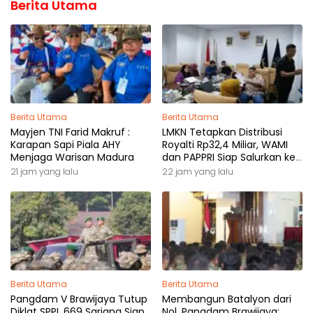
Berita Utama
Berita Utama
Berita Utama
Mayjen TNI Farid Makruf :
LMKN Tetapkan Distribusi
Karapan Sapi Piala AHY
Royalti Rp32,4 Miliar, WAMI
Menjaga Warisan Madura
dan PAPPRI Siap Salurkan ke
Pemilik Hak
21 jam yang lalu
22 jam yang lalu
Berita Utama
Berita Utama
Pangdam V Brawijaya Tutup
Membangun Batalyon dari
Diklat SPPI, 669 Sarjana Siap
Nol, Pangdam Brawijaya: