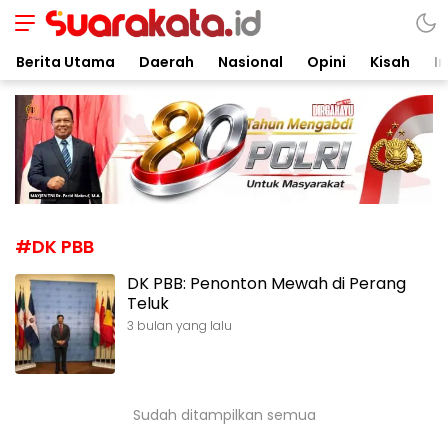
Suarakata.id
Kata Bicara Suara Bergerak
Berita Utama
Daerah
Nasional
Opini
Kisah
In
#DK PBB
DK PBB: Penonton Mewah di Perang
Teluk
3 bulan yang lalu
Sudah ditampilkan semua