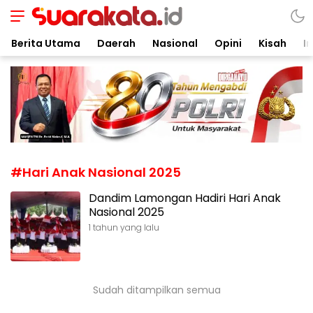
Suarakata.id
Kata Bicara Suara Bergerak
Berita Utama
Daerah
Nasional
Opini
Kisah
In
#Hari Anak Nasional 2025
Dandim Lamongan Hadiri Hari Anak
Nasional 2025
1 tahun yang lalu
Sudah ditampilkan semua