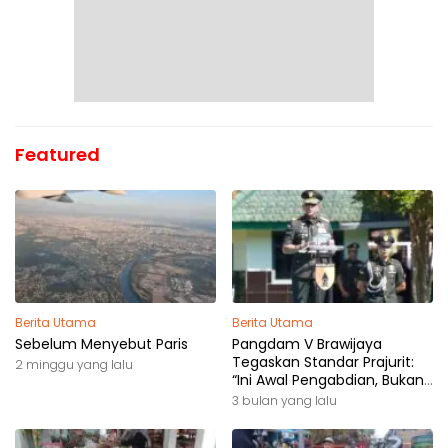
Featured
Berita Utama
Berita Utama
Sebelum Menyebut Paris
Pangdam V Brawijaya
Tegaskan Standar Prajurit:
2 minggu yang lalu
“Ini Awal Pengabdian, Bukan
Akhir Perjalanan”
3 bulan yang lalu