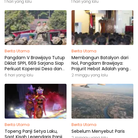
Pemilik Hak
1 hari yang lalu
1 hari yang lalu
Berita Utama
Berita Utama
Pangdam V Brawijaya Tutup
Membangun Batalyon dari
Diklat SPPI, 669 Sarjana Siap
Nol, Pangdam Brawijaya:
Perkuat Koperasi Desa dan
Prajurit Hebat Adalah yang
Kampung Nelayan
Dibutuhkan Rakyat
6 hari yang lalu
2 minggu yang lalu
Berita Utama
Berita Utama
Topeng Panji Setya Laku,
Sebelum Menyebut Paris
Saat Kisah Legendaris Panji
2 minggu yang lalu