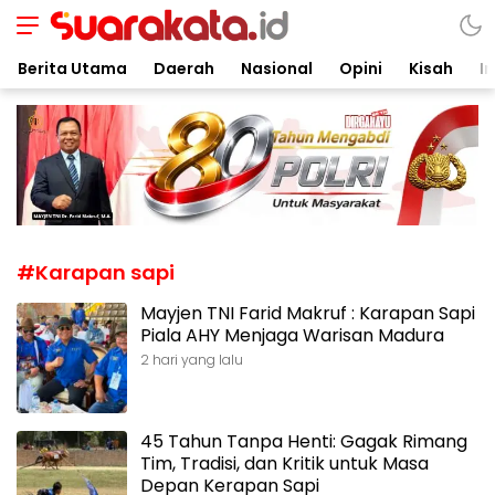
Suarakata.id
Kata Bicara Suara Bergerak
Berita Utama
Daerah
Nasional
Opini
Kisah
In
#Karapan sapi
Mayjen TNI Farid Makruf : Karapan Sapi
Piala AHY Menjaga Warisan Madura
2 hari yang lalu
45 Tahun Tanpa Henti: Gagak Rimang
Tim, Tradisi, dan Kritik untuk Masa
Depan Kerapan Sapi