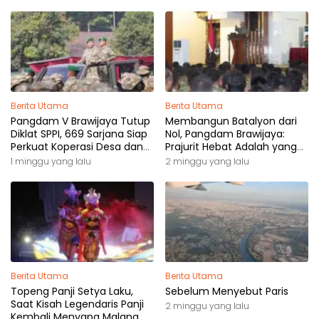
Berita Utama
Berita Utama
Pangdam V Brawijaya Tutup
Membangun Batalyon dari
Diklat SPPI, 669 Sarjana Siap
Nol, Pangdam Brawijaya:
Perkuat Koperasi Desa dan
Prajurit Hebat Adalah yang
Kampung Nelayan
Dibutuhkan Rakyat
1 minggu yang lalu
2 minggu yang lalu
Berita Utama
Berita Utama
Topeng Panji Setya Laku,
Sebelum Menyebut Paris
Saat Kisah Legendaris Panji
2 minggu yang lalu
Kembali Menyapa Malang