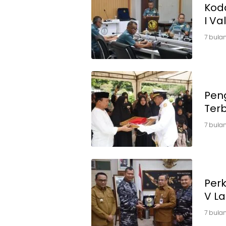
Koda
I Va
7 bulan
Peng
Terb
7 bulan
Per
V La
7 bulan