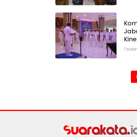
Kom
Jab
Kine
7 bulan