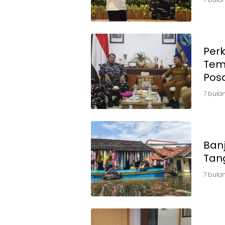
Perk
Tem
Pos
7 bulan
Banj
Tan
7 bulan