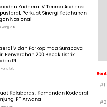
andan Kodaeral V Terima Audiensi
usteral, Perkuat Sinergi Ketahanan
Pangan Nasional
n yang lalu
aeral V dan Forkopimda Surabaya
ri Penyerahan 200 Becak Listrik
iden RI
 yang lalu
Beri
#1
kuat Kolaborasi, Komandan Kodaeral
njungi PT Arwana
#2
 yang lalu