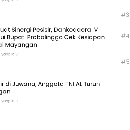
#3
uat Sinergi Pesisir, Dankodaeral V
#4
ui Bupati Probolinggo Cek Kesiapan
al Mayangan
 yang lalu
#5
ir di Juwana, Anggota TNI AL Turun
gan
 yang lalu