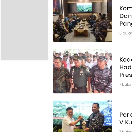
Kom
Danp
6 bula
Kod
Hadi
Pres
7 bulan
Per
V Ku
7 bulan