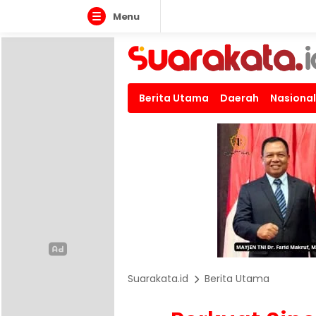
Menu
Berita Utama
Daerah
Nasional
Suarakata.id
Berita Utama