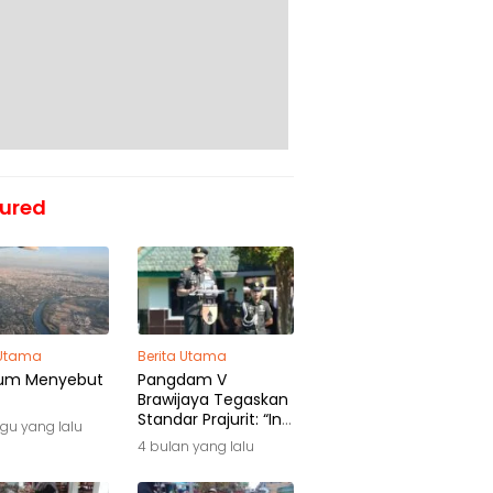
ured
 Utama
Berita Utama
um Menyebut
Pangdam V
Brawijaya Tegaskan
Standar Prajurit: “Ini
gu yang lalu
Awal Pengabdian,
4 bulan yang lalu
Bukan Akhir
Perjalanan”