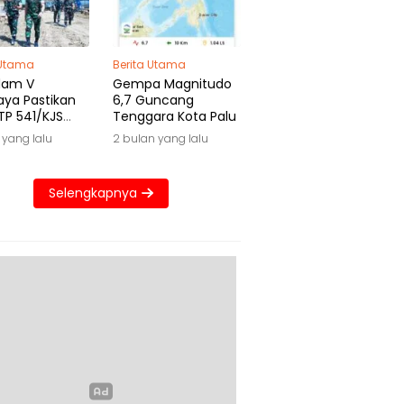
 Utama
Berita Utama
dam V
Gempa Magnitudo
aya Pastikan
6,7 Guncang
TP 541/KJS
Tenggara Kota Palu
 Waktu
 yang lalu
2 bulan yang lalu
Selengkapnya