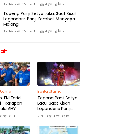
Berita Utama |
2 minggu yang lalu
Topeng Panji Setya Laku, Saat Kisah
Legendaris Panji Kembali Menyapa
Malang
Berita Utama |
2 minggu yang lalu
rah
 Utama
Berita Utama
 TNI Farid
Topeng Panji Setya
f : Karapan
Laku, Saat Kisah
iala AHY
Legendaris Panji
ga Warisan
Kembali Menyapa
yang lalu
2 minggu yang lalu
ra
Malang