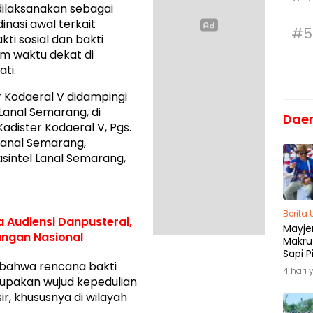
 dilaksanakan sebagai
inasi awal terkait
#5
ti sosial dan bakti
am waktu dekat di
ti.
 Kodaeral V didampingi
Lanal Semarang, di
Dae
adister Kodaeral V, Pgs.
Lanal Semarang,
intel Lanal Semarang,
Berita
 Audiensi Danpusteral,
Mayjen
Perkuat Sinergi Ketahanan Pangan Nasional
Makru
Sapi P
bahwa rencana bakti
Menja
4 hari 
Madu
erupakan wujud kepedulian
r, khususnya di wilayah