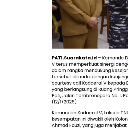
PATI,Suarakata.id
– Komando Da
V terus memperkuat sinergi den
dalam rangka mendukung kesejah
tersebut ditandai dengan kunjung
courtesy call Kodaeral V kepada B
yang berlangsung di Ruang Pring
Pati, Jalan Tombronegoro No. 1, Pa
(12/1/2026).
Komandan Kodaeral V, Laksda TNI 
kesempatan ini diwakili oleh Kolo
Ahmad Fauzi, yang juga menjabat s