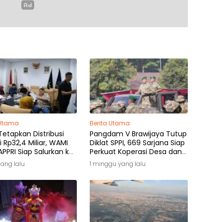
 Utama
Berita Utama
etapkan Distribusi
Pangdam V Brawijaya Tutup
i Rp32,4 Miliar, WAMI
Diklat SPPI, 669 Sarjana Siap
PPRI Siap Salurkan ke
Perkuat Koperasi Desa dan
k Hak
Kampung Nelayan
yang lalu
1 minggu yang lalu