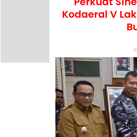
Perkuat Sin
Kodaeral V Lak
Bu
12