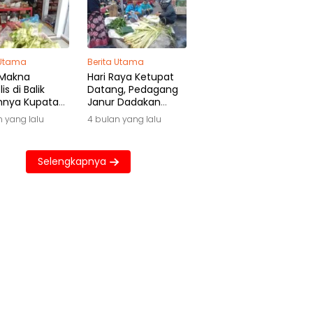
 Utama
Berita Utama
 Makna
Hari Raya Ketupat
is di Balik
Datang, Pedagang
hnya Kupatan
Janur Dadakan
wa
Raup Untung Besar
n yang lalu
4 bulan yang lalu
Selengkapnya