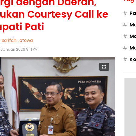
ergi dengan Daerah,
ukan Courtesy Call ke
#
Pa
pati Pati
#
M
#
Ma
Sarifah Latowa
#
Ma
 Januari 2026 9:11 PM
#
Ko