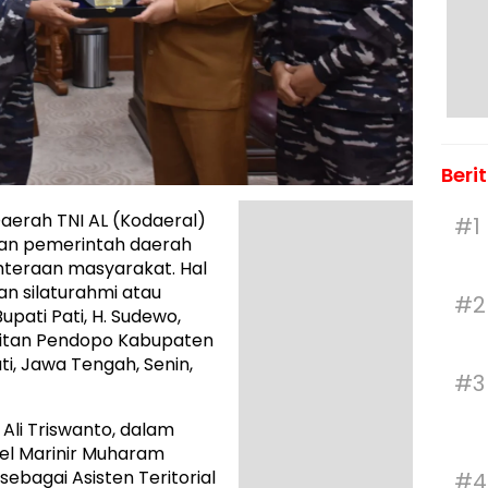
Beri
erah TNI AL (Kodaeral)
#1
gan pemerintah daerah
teraan masyarakat. Hal
an silaturahmi atau
#2
upati Pati, H. Sudewo,
gitan Pendopo Kabupaten
ti, Jawa Tengah, Senin,
#3
Ali Triswanto, dalam
nel Marinir Muharam
ebagai Asisten Teritorial
#4