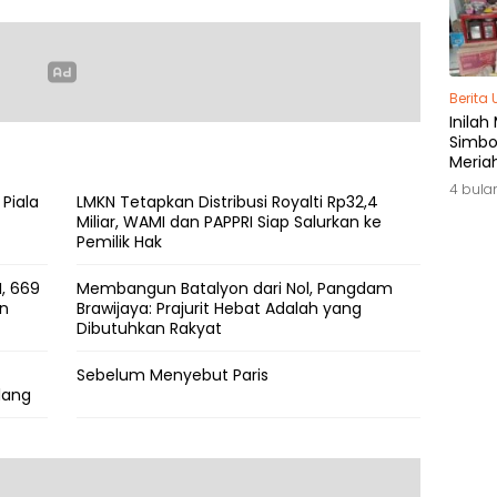
Berita
Inilah
Simbol
Meria
di Ja
4 bula
 Piala
LMKN Tetapkan Distribusi Royalti Rp32,4
Miliar, WAMI dan PAPPRI Siap Salurkan ke
Pemilik Hak
, 669
Membangun Batalyon dari Nol, Pangdam
an
Brawijaya: Prajurit Hebat Adalah yang
Dibutuhkan Rakyat
Sebelum Menyebut Paris
lang