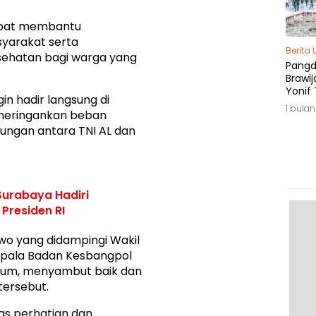
apat membantu
yarakat serta
Berita
ehatan bagi warga yang
Pang
Brawij
Yonif 
gin hadir langsung di
Tepat
1 bulan
meringankan beban
ungan antara TNI AL dan
Surabaya Hadiri
 Presiden RI
ewo yang didampingi Wakil
epala Badan Kesbangpol
ngrum, menyambut baik dan
tersebut.
as perhatian dan