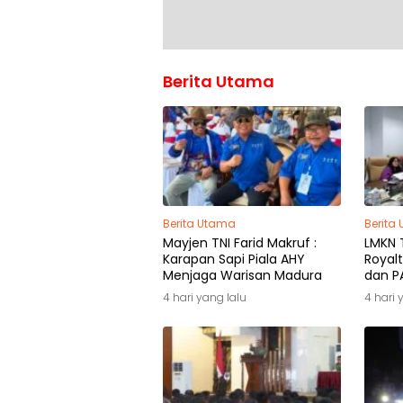
Berita Utama
Berita Utama
Berita
Mayjen TNI Farid Makruf :
LMKN T
Karapan Sapi Piala AHY
Royalt
Menjaga Warisan Madura
dan PA
Pemili
4 hari yang lalu
4 hari 