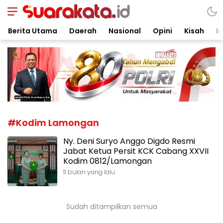
Suarakata.id
Kata Bicara Suara Bergerak
Berita Utama
Daerah
Nasional
Opini
Kisah
In
#Kodim Lamongan
Ny. Deni Suryo Anggo Digdo Resmi
Jabat Ketua Persit KCK Cabang XXVII
Kodim 0812/Lamongan
11 bulan yang lalu
Sudah ditampilkan semua