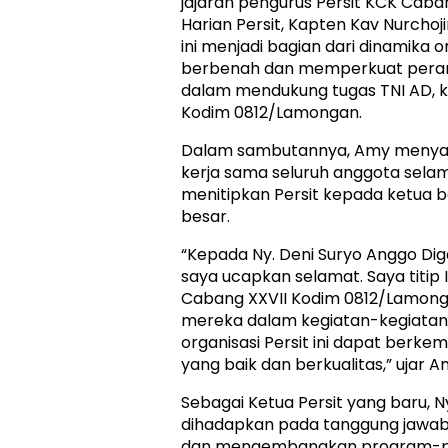
jajaran pengurus Persit KCK Caba
Harian Persit, Kapten Kav Nurcho
ini menjadi bagian dari dinamika o
berbenah dan memperkuat peran st
dalam mendukung tugas TNI AD, k
Kodim 0812/Lamongan.
Dalam sambutannya, Amy menyam
kerja sama seluruh anggota sel
menitipkan Persit kepada ketua 
besar.
“Kepada Ny. Deni Suryo Anggo Dig
saya ucapkan selamat. Saya titip 
Cabang XXVII Kodim 0812/Lamong
mereka dalam kegiatan-kegiatan 
organisasi Persit ini dapat berke
yang baik dan berkualitas,” ujar A
Sebagai Ketua Persit yang baru, N
dihadapkan pada tanggung jawab
dan mengembangkan program-pr