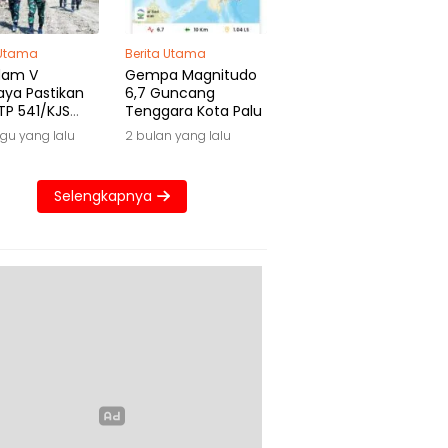
 Utama
Berita Utama
dam V
Gempa Magnitudo
aya Pastikan
6,7 Guncang
TP 541/KJS
Tenggara Kota Palu
 Waktu
gu yang lalu
2 bulan yang lalu
Selengkapnya