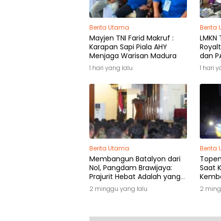
Berita Utama
Berita
Mayjen TNI Farid Makruf :
LMKN T
Karapan Sapi Piala AHY
Royalt
Menjaga Warisan Madura
dan PA
Pemili
1 hari yang lalu
1 hari 
Berita Utama
Berita
Membangun Batalyon dari
Topeng
Nol, Pangdam Brawijaya:
Saat K
Prajurit Hebat Adalah yang
Kemba
Dibutuhkan Rakyat
2 minggu yang lalu
2 ming