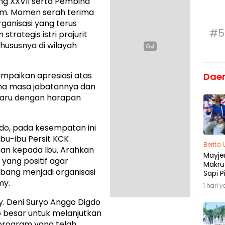
ng XXVII serta Pembina
jim. Momen serah terima
rganisasi yang terus
#5
rategis istri prajurit
hususnya di wilayah
paikan apresiasi atas
Dae
ama masa jabatannya dan
baru dengan harapan
do, pada kesempatan ini
Ibu-ibu Persit KCK
Berita
an kepada Ibu. Arahkan
Mayjen
yang positif agar
Makru
mbang menjadi organisasi
Sapi P
Menja
my.
1 hari 
Madu
y. Deni Suryo Anggo Digdo
 besar untuk melanjutkan
ogram yang telah