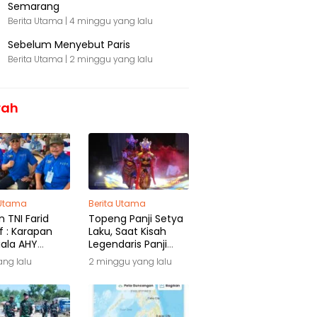
Semarang
Berita Utama |
4 minggu yang lalu
Sebelum Menyebut Paris
Berita Utama |
2 minggu yang lalu
rah
 Utama
Berita Utama
 TNI Farid
Topeng Panji Setya
f : Karapan
Laku, Saat Kisah
iala AHY
Legendaris Panji
ga Warisan
Kembali Menyapa
yang lalu
2 minggu yang lalu
ra
Malang