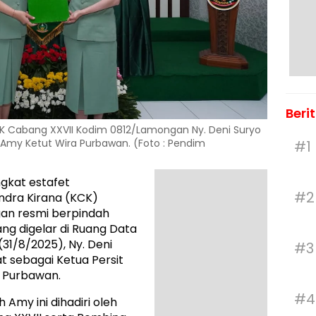
Beri
CK Cabang XXVII Kodim 0812/Lamongan Ny. Deni Suryo
Amy Ketut Wira Purbawan. (Foto : Pendim
#1
gkat estafet
#2
ndra Kirana (KCK)
an resmi berpindah
ng digelar di Ruang Data
31/8/2025), Ny. Deni
#3
 sebagai Ketua Persit
 Purbawan.
#4
 Amy ini dihadiri oleh