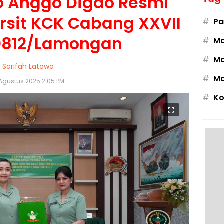
yo Anggo Digdo Resmi
rsit KCK Cabang XXVII
#
Pa
0812/Lamongan
#
M
#
Ma
Sarifah Latowa
#
Ma
 Agustus 2025 2:05 PM
#
Ko