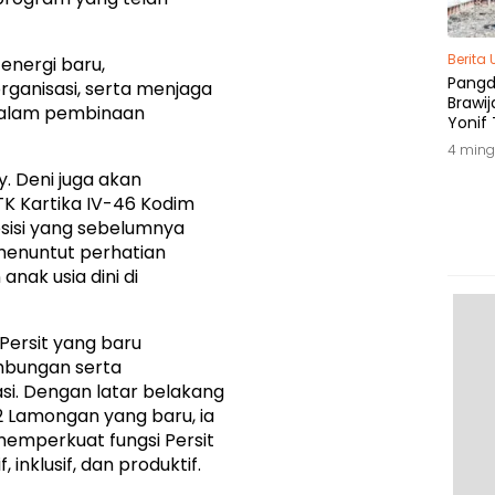
Berita
nergi baru,
Pang
rganisasi, serta menjaga
Brawij
 dalam pembinaan
Yonif 
Tepat
4 ming
y. Deni juga akan
K Kartika IV-46 Kodim
sisi yang sebelumnya
 menuntut perhatian
nak usia dini di
Persit yang baru
bungan serta
i. Dengan latar belakang
 Lamongan yang baru, ia
 memperkuat fungsi Persit
, inklusif, dan produktif.