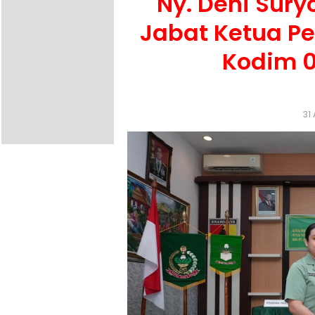
Ny. Deni Sur
Jabat Ketua Pe
Kodim 
31