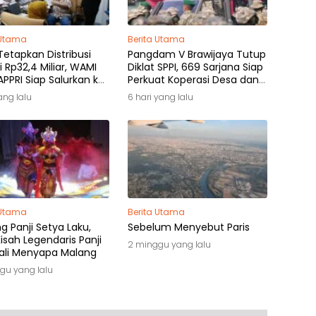
 Utama
Berita Utama
etapkan Distribusi
Pangdam V Brawijaya Tutup
i Rp32,4 Miliar, WAMI
Diklat SPPI, 669 Sarjana Siap
PPRI Siap Salurkan ke
Perkuat Koperasi Desa dan
k Hak
Kampung Nelayan
yang lalu
6 hari yang lalu
 Utama
Berita Utama
 Panji Setya Laku,
Sebelum Menyebut Paris
isah Legendaris Panji
2 minggu yang lalu
li Menyapa Malang
gu yang lalu