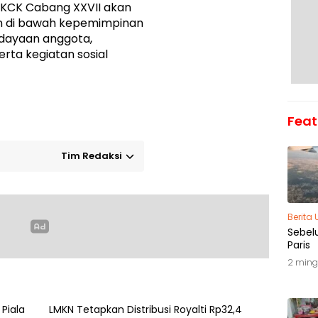
t KCK Cabang XXVII akan
n di bawah kepemimpinan
dayaan anggota,
rta kegiatan sosial
Feat
Tim Redaksi
Berita
Sebel
Paris
2 ming
 Piala
LMKN Tetapkan Distribusi Royalti Rp32,4