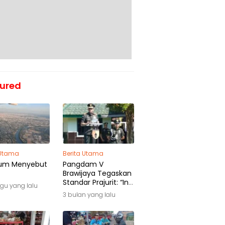
ured
 Utama
Berita Utama
um Menyebut
Pangdam V
Brawijaya Tegaskan
Standar Prajurit: “Ini
gu yang lalu
Awal Pengabdian,
3 bulan yang lalu
Bukan Akhir
Perjalanan”