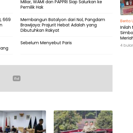
Miliar, WAMI dan PAPPRI Siap Salurkan ke
Pemilik Hak
, 669
Membangun Batalyon dari Nol, Pangdam
Berita
an
Brawijaya: Prajurit Hebat Adalah yang
Inilah
Dibutuhkan Rakyat
Simbol
Meria
Sebelum Menyebut Paris
di Ja
4 bula
lang