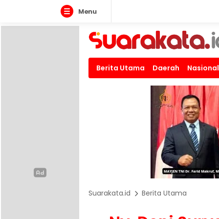
Menu
Berita Utama
Daerah
Nasional
Suarakata.id
Berita Utama