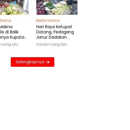
 Utama
Berita Utama
 Makna
Hari Raya Ketupat
is di Balik
Datang, Pedagang
hnya Kupatan
Janur Dadakan
wa
Raup Untung Besar
n yang lalu
4 bulan yang lalu
Selengkapnya