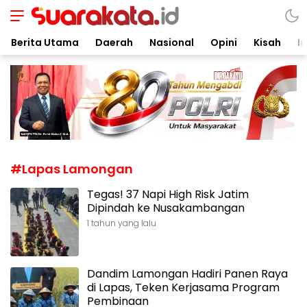
Suarakata.id
Kata Bicara Suara Bergerak
Berita Utama
Daerah
Nasional
Opini
Kisah
In
#Lapas Lamongan
Tegas! 37 Napi High Risk Jatim
Dipindah ke Nusakambangan
1 tahun yang lalu
Dandim Lamongan Hadiri Panen Raya
di Lapas, Teken Kerjasama Program
Pembinaan