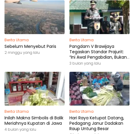
Berita Utama
Berita Utama
Sebelum Menyebut Paris
Pangdam V Brawijaya
Tegaskan Standar Prajurit:
2 minggu yang lalu
“Ini Awal Pengabdian, Bukan
Akhir Perjalanan”
3 bulan yang lalu
Berita Utama
Berita Utama
Inilah Makna Simbolis di Balik
Hari Raya Ketupat Datang,
Meriahnya Kupatan di Jawa
Pedagang Janur Dadakan
Raup Untung Besar
4 bulan yang lalu