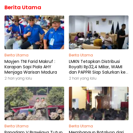
Berita Utama
Berita Utama
Berita Utama
Mayjen TNI Farid Makruf :
LMKN Tetapkan Distribusi
Karapan Sapi Piala AHY
Royalti Rp32,4 Miliar, WAMI
Menjaga Warisan Madura
dan PAPPRI Siap Salurkan ke
Pemilik Hak
2 hari yang lalu
2 hari yang lalu
Berita Utama
Berita Utama
Pangdam V Brawijaya Tutup
Membangun Batalyon dari