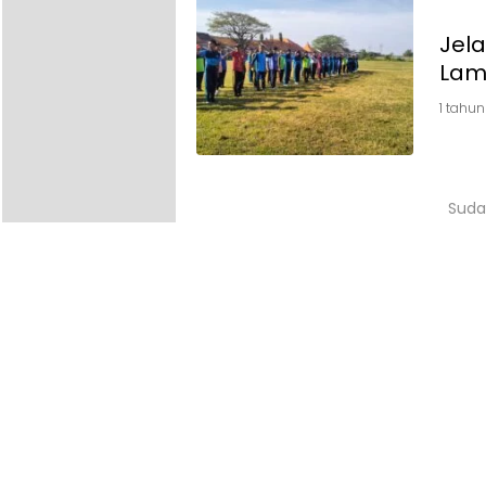
Jela
Lam
1 tahun
Suda