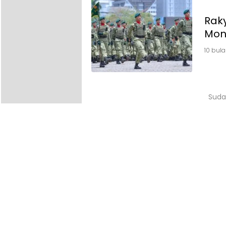
Raky
Mon
10 bula
Suda