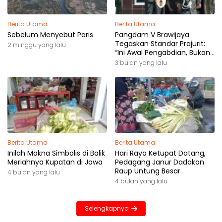
Berita Utama
Berita Utama
Sebelum Menyebut Paris
Pangdam V Brawijaya
Tegaskan Standar Prajurit:
2 minggu yang lalu
“Ini Awal Pengabdian, Bukan
Akhir Perjalanan”
3 bulan yang lalu
Berita Utama
Berita Utama
Inilah Makna Simbolis di Balik
Hari Raya Ketupat Datang,
Meriahnya Kupatan di Jawa
Pedagang Janur Dadakan
Raup Untung Besar
4 bulan yang lalu
4 bulan yang lalu
Selengkapnya