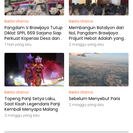
Berita Utama
Berita Utama
Pangdam V Brawijaya Tutup
Membangun Batalyon dari
Diklat SPPI, 669 Sarjana Siap
Nol, Pangdam Brawijaya:
Perkuat Koperasi Desa dan
Prajurit Hebat Adalah yang
Kampung Nelayan
Dibutuhkan Rakyat
7 hari yang lalu
2 minggu yang lalu
Berita Utama
Berita Utama
Topeng Panji Setya Laku,
Sebelum Menyebut Paris
Saat Kisah Legendaris Panji
2 minggu yang lalu
Kembali Menyapa Malang
2 minggu yang lalu