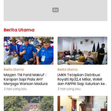
Berita Utama
Berita Utama
Berita Utama
Mayjen TNI Farid Makruf :
LMKN Tetapkan Distribusi
Karapan Sapi Piala AHY
Royalti Rp32,4 Miliar, WAMI
Menjaga Warisan Madura
dan PAPPRI Siap Salurkan ke
Pemilik Hak
2 hari yang lalu
2 hari yang lalu