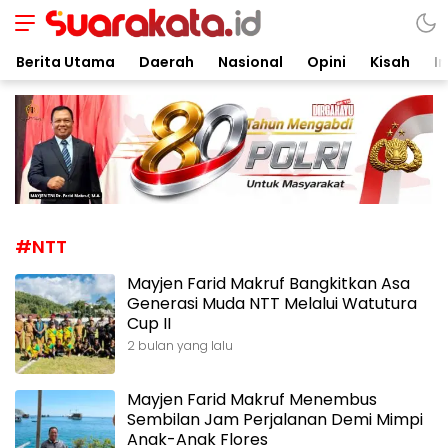
Suarakata.id
Kata Bicara Suara Bergerak
Berita Utama
Daerah
Nasional
Opini
Kisah
In
#NTT
Mayjen Farid Makruf Bangkitkan Asa
Generasi Muda NTT Melalui Watutura
Cup II
2 bulan yang lalu
Mayjen Farid Makruf Menembus
Sembilan Jam Perjalanan Demi Mimpi
Anak-Anak Flores