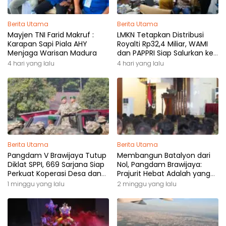
Berita Utama
Berita Utama
Mayjen TNI Farid Makruf :
LMKN Tetapkan Distribusi
Karapan Sapi Piala AHY
Royalti Rp32,4 Miliar, WAMI
Menjaga Warisan Madura
dan PAPPRI Siap Salurkan ke
Pemilik Hak
4 hari yang lalu
4 hari yang lalu
Berita Utama
Berita Utama
Pangdam V Brawijaya Tutup
Membangun Batalyon dari
Diklat SPPI, 669 Sarjana Siap
Nol, Pangdam Brawijaya:
Perkuat Koperasi Desa dan
Prajurit Hebat Adalah yang
Kampung Nelayan
Dibutuhkan Rakyat
1 minggu yang lalu
2 minggu yang lalu