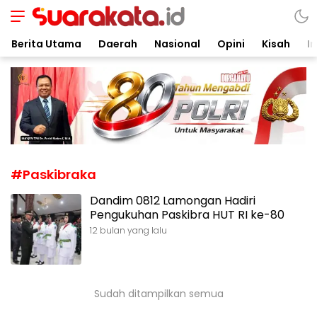
Suarakata.id
Kata Bicara Suara Bergerak
Berita Utama
Daerah
Nasional
Opini
Kisah
In
#Paskibraka
Dandim 0812 Lamongan Hadiri
Pengukuhan Paskibra HUT RI ke-80
12 bulan yang lalu
Sudah ditampilkan semua