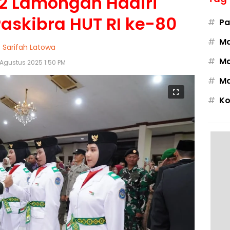
2 Lamongan Hadiri
askibra HUT RI ke-80
#
Pa
#
M
Sarifah Latowa
#
Ma
 Agustus 2025 1:50 PM
#
Ma
#
Ko