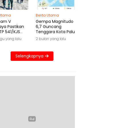
 Utama
Berita Utama
dam V
Gempa Magnitudo
aya Pastikan
6,7 Guncang
TP 541/KJS
Tenggara Kota Palu
 Waktu
gu yang lalu
2 bulan yang lalu
Selengkapnya