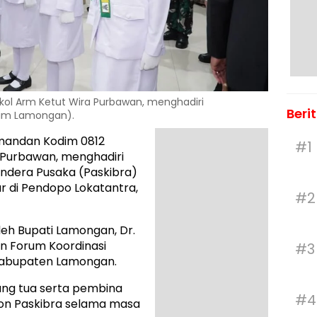
ol Arm Ketut Wira Purbawan, menghadiri
Beri
dim Lamongan).
andan Kodim 0812
#1
 Purbawan, menghadiri
ndera Pusaka (Paskibra)
 di Pendopo Lokatantra,
#2
eh Bupati Lamongan, Dr.
an Forum Koordinasi
#3
Kabupaten Lamongan.
orang tua serta pembina
#4
on Paskibra selama masa