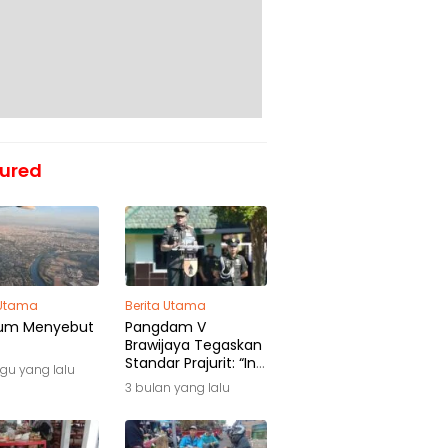
ured
 Utama
Berita Utama
um Menyebut
Pangdam V
Brawijaya Tegaskan
Standar Prajurit: “Ini
gu yang lalu
Awal Pengabdian,
3 bulan yang lalu
Bukan Akhir
Perjalanan”