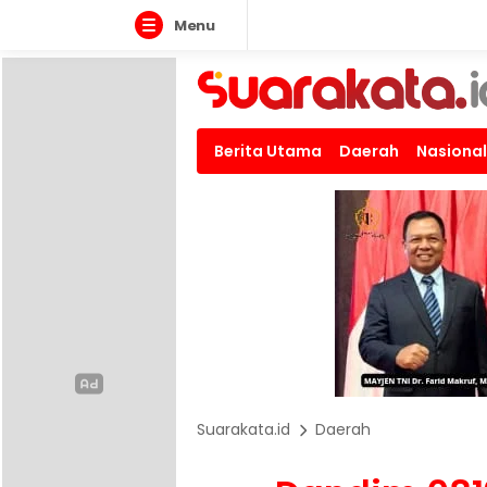
Menu
Berita Utama
Daerah
Nasional
Suarakata.id
Daerah