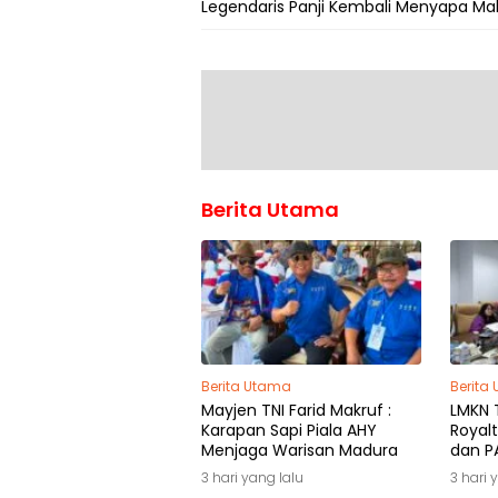
Legendaris Panji Kembali Menyapa Ma
Berita Utama
Berita Utama
Berita
Mayjen TNI Farid Makruf :
LMKN T
Karapan Sapi Piala AHY
Royalt
Menjaga Warisan Madura
dan PA
Pemili
3 hari yang lalu
3 hari 