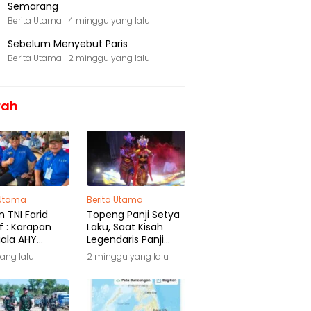
Semarang
Berita Utama |
4 minggu yang lalu
Sebelum Menyebut Paris
Berita Utama |
2 minggu yang lalu
rah
 Utama
Berita Utama
 TNI Farid
Topeng Panji Setya
f : Karapan
Laku, Saat Kisah
iala AHY
Legendaris Panji
ga Warisan
Kembali Menyapa
yang lalu
2 minggu yang lalu
ra
Malang