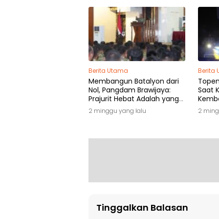
Berita Utama
Berita
Membangun Batalyon dari
Topeng
Nol, Pangdam Brawijaya:
Saat K
Prajurit Hebat Adalah yang
Kemba
Dibutuhkan Rakyat
2 minggu yang lalu
2 ming
Tinggalkan Balasan