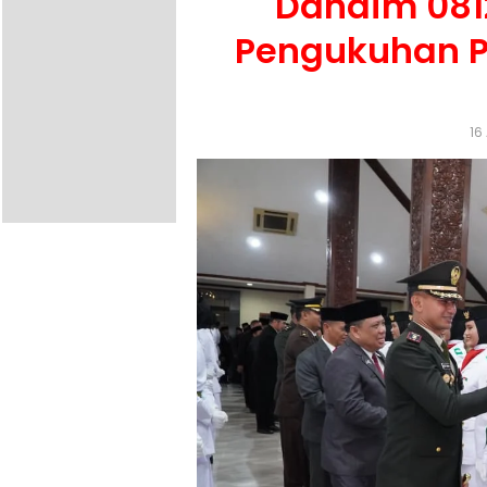
Dandim 081
Pengukuhan P
16