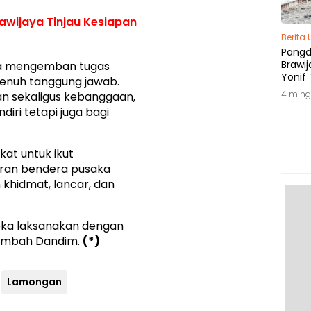
wijaya Tinjau Kesiapan
Berita
Pang
Brawij
sa mengemban tugas
Yonif 
 penuh tanggung jawab.
Tepat
4 ming
an sekaligus kebanggaan,
iri tetapi juga bagi
kat untuk ikut
ran bendera pusaka
 khidmat, lancar, dan
reka laksanakan dengan
ambah Dandim.
(*)
Lamongan