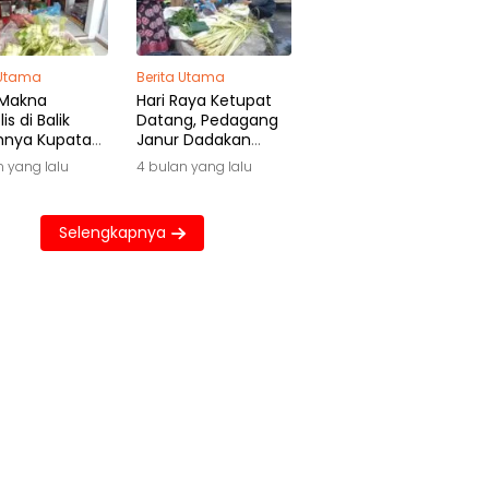
 Utama
Berita Utama
 Makna
Hari Raya Ketupat
is di Balik
Datang, Pedagang
hnya Kupatan
Janur Dadakan
wa
Raup Untung Besar
n yang lalu
4 bulan yang lalu
Selengkapnya