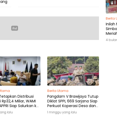
lang
Berita
Inilah
Simbol
Meria
di Ja
4 bula
 Utama
Berita Utama
etapkan Distribusi
Pangdam V Brawijaya Tutup
i Rp32,4 Miliar, WAMI
Diklat SPPI, 669 Sarjana Siap
PPRI Siap Salurkan ke
Perkuat Koperasi Desa dan
k Hak
Kampung Nelayan
yang lalu
1 minggu yang lalu