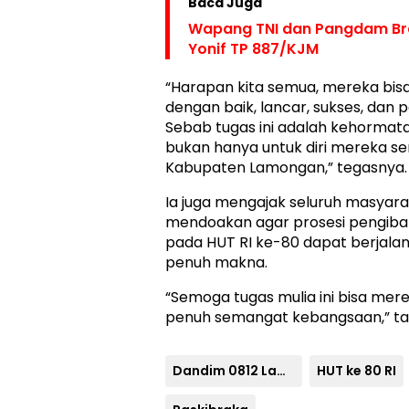
Baca Juga
Wapang TNI dan Pangdam Bra
Yonif TP 887/KJM
“Harapan kita semua, mereka bi
dengan baik, lancar, sukses, dan
Sebab tugas ini adalah kehormat
bukan hanya untuk diri mereka send
Kabupaten Lamongan,” tegasnya.
Ia juga mengajak seluruh masyara
mendoakan agar prosesi pengiba
pada HUT RI ke-80 dapat berjalan
penuh makna.
“Semoga tugas mulia ini bisa me
penuh semangat kebangsaan,” t
Dandim 0812 Lamongan
HUT ke 80 RI