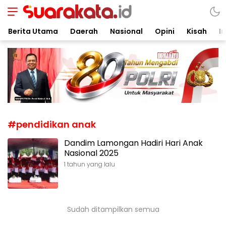
Suarakata.id
Kata Bicara Suara Bergerak
Berita Utama
Daerah
Nasional
Opini
Kisah
In
#pendidikan anak
Dandim Lamongan Hadiri Hari Anak
Nasional 2025
1 tahun yang lalu
Sudah ditampilkan semua