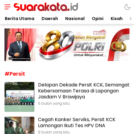
Suarakata.id
Kata Bicara Suara Bergerak
Berita Utama
Daerah
Nasional
Opini
Kisah
In
#Persit
Delapan Dekade Persit KCK, Semangat
Kebersamaan Terasa di Lapangan
Jasdam V Brawijaya
6 bulan yang lalu
Cegah Kanker Serviks, Persit KCK
Lamongan Ikuti Tes HPV DNA
8 bulan yang lalu