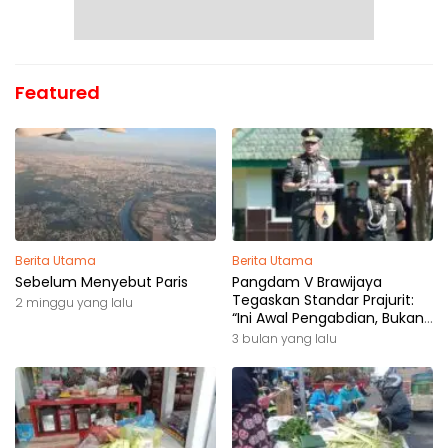
Featured
Berita Utama
Berita Utama
Sebelum Menyebut Paris
Pangdam V Brawijaya
Tegaskan Standar Prajurit:
2 minggu yang lalu
“Ini Awal Pengabdian, Bukan
Akhir Perjalanan”
3 bulan yang lalu