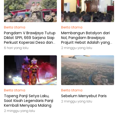
Berita Utama
Berita Utama
Pangdam V Brawijaya Tutup
Membangun Batalyon dari
Diklat SPPI, 669 Sarjana Siap
Nol, Pangdam Brawijaya:
Perkuat Koperasi Desa dan
Prajurit Hebat Adalah yang
Kampung Nelayan
Dibutuhkan Rakyat
6 hari yang lalu
2 minggu yang lalu
Berita Utama
Berita Utama
Topeng Panji Setya Laku,
Sebelum Menyebut Paris
Saat Kisah Legendaris Panji
2 minggu yang lalu
Kembali Menyapa Malang
2 minggu yang lalu