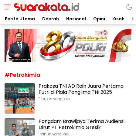
Suarakata.id
Kata Bicara Suara Bergerak
Berita Utama
Daerah
Nasional
Opini
Kisah
In
#Petrokimia
Prakasa TNI AD Raih Juara Pertama
Putri di Piala Panglima TNI 2025
11 bulan yang lalu
Pangdam Brawijaya Terima Audiensi
Dirut PT Petrokimia Gresik
1 tahun yang lalu