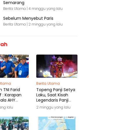
Semarang
Berita Utama |
4 minggu yang lalu
Sebelum Menyebut Paris
Berita Utama |
2 minggu yang lalu
rah
 Utama
Berita Utama
 TNI Farid
Topeng Panji Setya
f : Karapan
Laku, Saat Kisah
iala AHY
Legendaris Panji
ga Warisan
Kembali Menyapa
yang lalu
2 minggu yang lalu
ra
Malang