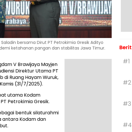
Saladin bersama Dirut PT Petrokimia Gresik Adityo
Beri
emi ketahanan pangan dan stabilitas Jawa Timur.
#1
gdam V Brawijaya Mayjen
udiensi Direktur Utama PT
tob di Ruang Hayam Wuruk,
#2
Kamis (31/7/2025).
abat utama Kodam
PT Petrokimia Gresik.
#3
bagai bentuk silaturahmi
a antara Kodam dan
#4
but.