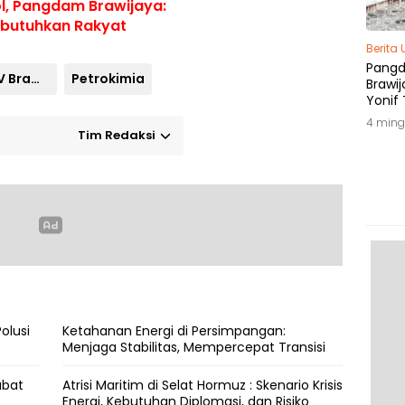
l, Pangdam Brawijaya:
Dibutuhkan Rakyat
Berita
Pang
Pangdam V Brawijaya
Petrokimia
Brawij
Yonif 
Tepat
4 ming
Tim Redaksi
Polusi
Ketahanan Energi di Persimpangan:
Menjaga Stabilitas, Mempercepat Transisi
abat
Atrisi Maritim di Selat Hormuz : Skenario Krisis
Energi, Kebutuhan Diplomasi, dan Risiko