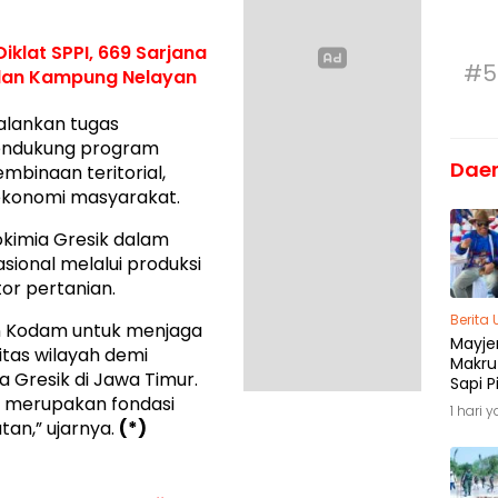
klat SPPI, 669 Sarjana
#5
 dan Kampung Nelayan
alankan tugas
endukung program
Dae
binaan teritorial,
ekonomi masyarakat.
okimia Gresik dalam
ional melalui produksi
or pertanian.
Berita
 Kodam untuk menjaga
Mayjen
itas wilayah demi
Makru
 Gresik di Jawa Timur.
Sapi P
l merupakan fondasi
Menja
1 hari 
Madu
an,” ujarnya.
(*)