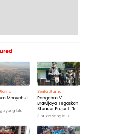
ured
 Utama
Berita Utama
um Menyebut
Pangdam V
Brawijaya Tegaskan
Standar Prajurit: “Ini
gu yang lalu
Awal Pengabdian,
3 bulan yang lalu
Bukan Akhir
Perjalanan”