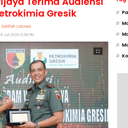
jaya Terima Audiensi
Petrokimia Gresik
#
Pa
#
M
Sarifah Latowa
#
Ma
29 Juli 2025 12:36 PM
#
Ma
#
Ko