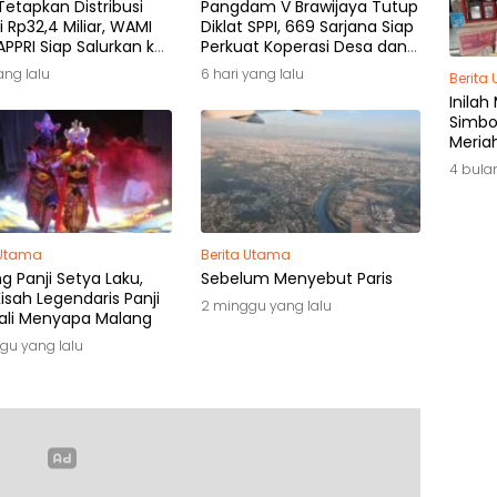
etapkan Distribusi
Pangdam V Brawijaya Tutup
i Rp32,4 Miliar, WAMI
Diklat SPPI, 669 Sarjana Siap
PPRI Siap Salurkan ke
Perkuat Koperasi Desa dan
k Hak
Kampung Nelayan
yang lalu
6 hari yang lalu
Berita
Inilah
Simbol
Meria
di Ja
4 bula
 Utama
Berita Utama
 Panji Setya Laku,
Sebelum Menyebut Paris
isah Legendaris Panji
2 minggu yang lalu
li Menyapa Malang
gu yang lalu