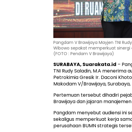
Pangdam V Brawijaya Mayjen TNI Rudy 
Wibowo sepakat memperkuat sinergi d
(FOTO : Pendam V Brawijaya)
SURABAYA, Suarakata.id
– Pan
TNI Rudy Saladin, M.A menerima a
Petrokimia Gresik Ir. Daconi Kho
Makodam V/Brawijaya, Surabaya, 
Pertemuan tersebut dihadiri pej
Brawijaya dan jajaran manajemen 
Pangdam menyebut audiensi ini se
sekaligus memperkuat kerja sam
perusahaan BUMN strategis terse