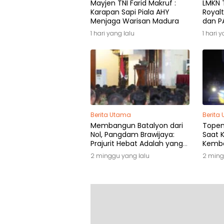
Mayjen TNI Farid Makruf :
LMKN T
Karapan Sapi Piala AHY
Royalt
Menjaga Warisan Madura
dan PA
Pemili
1 hari yang lalu
1 hari 
Berita Utama
Berita
Membangun Batalyon dari
Topeng
Nol, Pangdam Brawijaya:
Saat K
Prajurit Hebat Adalah yang
Kemba
Dibutuhkan Rakyat
2 minggu yang lalu
2 ming