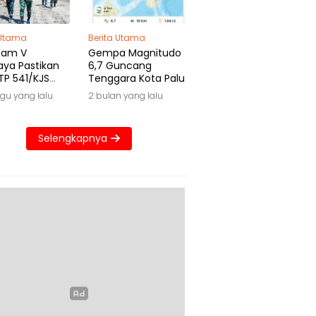
 Utama
Berita Utama
dam V
Gempa Magnitudo
aya Pastikan
6,7 Guncang
TP 541/KJS
Tenggara Kota Palu
 Waktu
gu yang lalu
2 bulan yang lalu
Selengkapnya