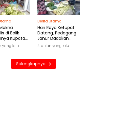
 Utama
Berita Utama
 Makna
Hari Raya Ketupat
is di Balik
Datang, Pedagang
hnya Kupatan
Janur Dadakan
wa
Raup Untung Besar
n yang lalu
4 bulan yang lalu
Selengkapnya