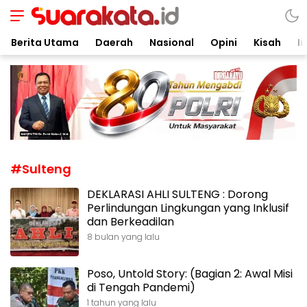
Suarakata.id
Kata Bicara Suara Bergerak
Berita Utama
Daerah
Nasional
Opini
Kisah
In
#Sulteng
DEKLARASI AHLI SULTENG : Dorong
Perlindungan Lingkungan yang Inklusif
dan Berkeadilan
8 bulan yang lalu
Poso, Untold Story: (Bagian 2: Awal Misi
di Tengah Pandemi)
1 tahun yang lalu