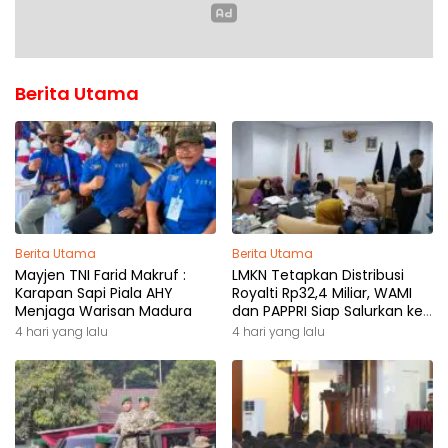
Berita Utama
Berita Utama
Berita Utama
Mayjen TNI Farid Makruf :
LMKN Tetapkan Distribusi
Karapan Sapi Piala AHY
Royalti Rp32,4 Miliar, WAMI
Menjaga Warisan Madura
dan PAPPRI Siap Salurkan ke
Pemilik Hak
4 hari yang lalu
4 hari yang lalu