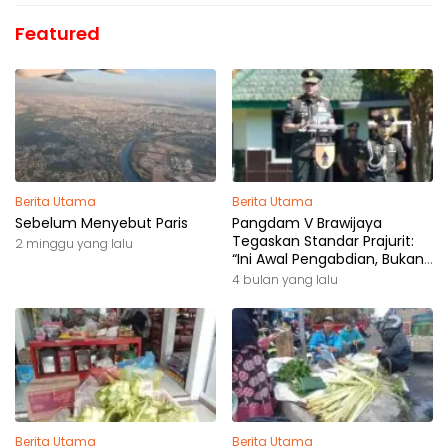
Featured
Berita Utama
Berita Utama
Sebelum Menyebut Paris
Pangdam V Brawijaya
Tegaskan Standar Prajurit:
2 minggu yang lalu
“Ini Awal Pengabdian, Bukan
Akhir Perjalanan”
4 bulan yang lalu
Berita Utama
Berita Utama