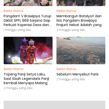
Berita Utama
Berita Utama
Pangdam V Brawijaya Tutup
Membangun Batalyon dari
Diklat SPPI, 669 Sarjana Siap
Nol, Pangdam Brawijaya:
Perkuat Koperasi Desa dan
Prajurit Hebat Adalah yang
Kampung Nelayan
Dibutuhkan Rakyat
1 minggu yang lalu
2 minggu yang lalu
Berita Utama
Berita Utama
Topeng Panji Setya Laku,
Sebelum Menyebut Paris
Saat Kisah Legendaris Panji
2 minggu yang lalu
Kembali Menyapa Malang
2 minggu yang lalu