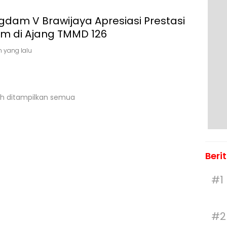
dam V Brawijaya Apresiasi Prestasi
im di Ajang TMMD 126
n yang lalu
h ditampilkan semua
Beri
#1
#2