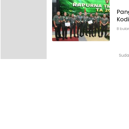
Pang
Kod
8 bula
Suda