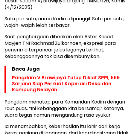
besar Kodam V/Brawijaya di ajang TMMD 126, Kamis
(4/12/2025).
Satu per satu, nama Kodim dipanggil. Satu per satu,
wajah-wajah lelah terbayar.
Saat penghargaan diberikan oleh Aster Kasad
Mayjen TNI Rachmad Zulkarnaen, ekspresi para
penerima terpancar jelas leganya terlihat,
kebanggaannya tak bisa disembunyikan.
Baca Juga
Pangdam V Brawijaya Tutup Diklat SPPI, 669
Sarjana Siap Perkuat Koperasi Desa dan
Kampung Nelayan
Pangdam menatap para Komandan Kodim dengan
raut puas. “Ini kebanggaan kita bersama,” katanya,
suara tegas namun mengandung rasa syukur.
Ia menambahkan, keberhasilan itu lahir dari kerja
keras panjang di lapangan, dari koordinasi yang tidak