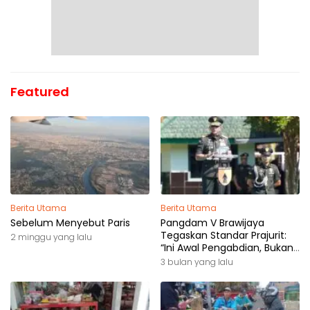
Featured
Berita Utama
Berita Utama
Sebelum Menyebut Paris
Pangdam V Brawijaya
Tegaskan Standar Prajurit:
2 minggu yang lalu
“Ini Awal Pengabdian, Bukan
Akhir Perjalanan”
3 bulan yang lalu