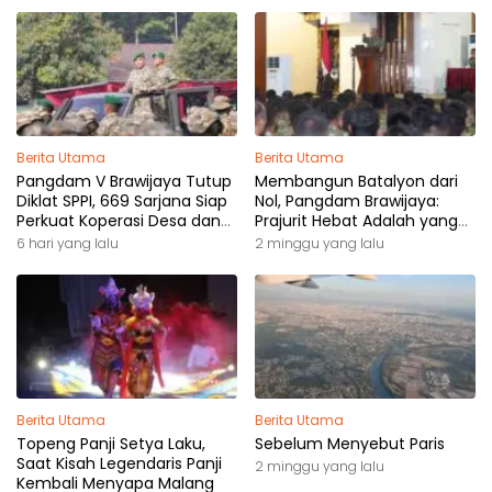
Berita Utama
Berita Utama
Pangdam V Brawijaya Tutup
Membangun Batalyon dari
Diklat SPPI, 669 Sarjana Siap
Nol, Pangdam Brawijaya:
Perkuat Koperasi Desa dan
Prajurit Hebat Adalah yang
Kampung Nelayan
Dibutuhkan Rakyat
6 hari yang lalu
2 minggu yang lalu
Berita Utama
Berita Utama
Topeng Panji Setya Laku,
Sebelum Menyebut Paris
Saat Kisah Legendaris Panji
2 minggu yang lalu
Kembali Menyapa Malang