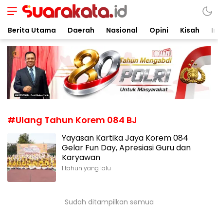
Suarakata.id
Kata Bicara Suara Bergerak
Berita Utama
Daerah
Nasional
Opini
Kisah
In
#Ulang Tahun Korem 084 BJ
Yayasan Kartika Jaya Korem 084
Gelar Fun Day, Apresiasi Guru dan
Karyawan
1 tahun yang lalu
Sudah ditampilkan semua