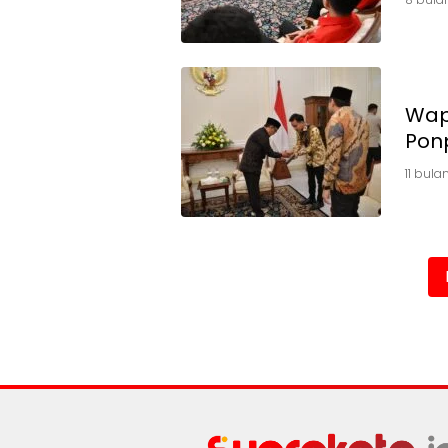
Wap
Pon
11 bula