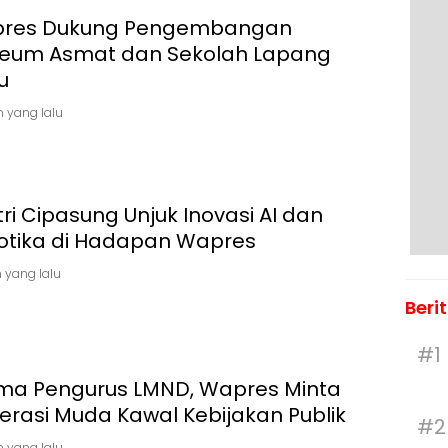
res Dukung Pengembangan
eum Asmat dan Sekolah Lapang
u
n yang lalu
ri Cipasung Unjuk Inovasi AI dan
otika di Hadapan Wapres
 yang lalu
Beri
#1
ima Pengurus LMND, Wapres Minta
erasi Muda Kawal Kebijakan Publik
#2
n yang lalu