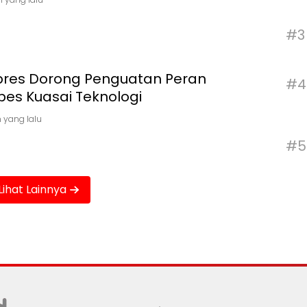
#3
res Dorong Penguatan Peran
#4
pes Kuasai Teknologi
n yang lalu
#5
Lihat Lainnya