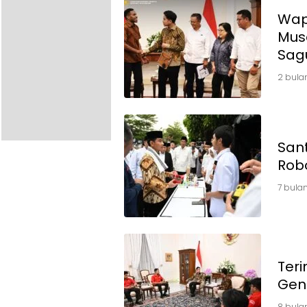
Wap
Mus
Sag
2 bula
Sant
Rob
7 bulan
Ter
Gen
8 bula