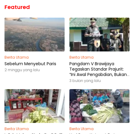
Featured
Berita Utama
Berita Utama
Sebelum Menyebut Paris
Pangdam V Brawijaya
Tegaskan Standar Prajurit:
2 minggu yang lalu
“Ini Awal Pengabdian, Bukan
Akhir Perjalanan”
3 bulan yang lalu
Berita Utama
Berita Utama