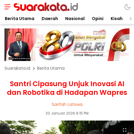
Berita Utama
Daerah
Nasional
Opini
Kisah
In
Suarakata.id
Berita Utama
Santri Cipasung Unjuk Inovasi AI
dan Robotika di Hadapan Wapres
Sarifah Latowa
20 Januari 2026 8:15 PM