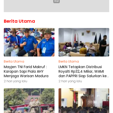
Berita Utama
Berita Utama
Berita Utama
Mayjen TNI Farid Makruf :
LMKN Tetapkan Distribusi
Karapan Sapi Piala AHY
Royalti Rp32,4 Miliar, WAMI
Menjaga Warisan Madura
dan PAPPRI Siap Salurkan ke
Pemilik Hak
2 hari yang lalu
2 hari yang lalu