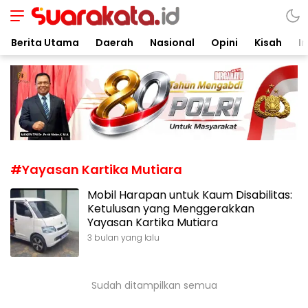
Suarakata.id
Kata Bicara Suara Bergerak
Berita Utama
Daerah
Nasional
Opini
Kisah
In
#Yayasan Kartika Mutiara
Mobil Harapan untuk Kaum Disabilitas:
Ketulusan yang Menggerakkan
Yayasan Kartika Mutiara
3 bulan yang lalu
Sudah ditampilkan semua