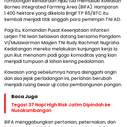
rombongan kendaraan hijau tua memasuki kawasan
Borneo Integrated Farming Area (BIFA). Hamparan
1.400 hektare yang dikelola Brigif TP 85/BTC itu
kembali menjadi titik singgah para pemimpin TNI AD.
Pagi itu, Komandan Pusat Kesenjataan Infanteri
Letjen TNI Iwan Setiawan datang bersama Pangdam
VI/Mulawarman Mayjen TNI Rudy Rachmat Nugraha.
Kedatangan mereka melakukan kunjungan kerja Ia
pun ikut menanam padi gogo komoditas yang kian
menjadi tumpuan di lahan kering pedalaman.
Kawasan yang sebelumnya hanya disinggahi angin
dan sisa jejak perladangan ini, perlahan berubah
menjadi ruang besar uji coba pembangunan pangan.
Baca Juga
Tegas! 37 Napi High Risk Jatim Dipindah ke
Nusakambangan
BIFA menggabungkan pertanian, peternakan, dan