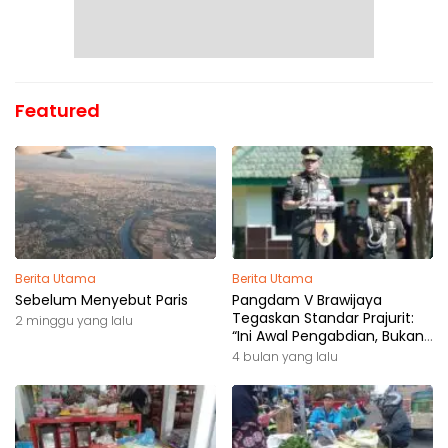
Featured
Berita Utama
Berita Utama
Sebelum Menyebut Paris
Pangdam V Brawijaya
Tegaskan Standar Prajurit:
2 minggu yang lalu
“Ini Awal Pengabdian, Bukan
Akhir Perjalanan”
4 bulan yang lalu