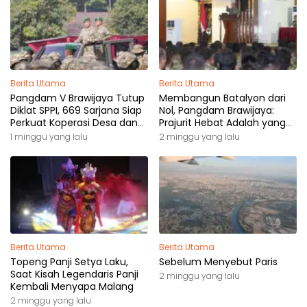
Berita Utama
Berita Utama
Pangdam V Brawijaya Tutup
Membangun Batalyon dari
Diklat SPPI, 669 Sarjana Siap
Nol, Pangdam Brawijaya:
Perkuat Koperasi Desa dan
Prajurit Hebat Adalah yang
Kampung Nelayan
Dibutuhkan Rakyat
1 minggu yang lalu
2 minggu yang lalu
Berita Utama
Berita Utama
Topeng Panji Setya Laku,
Sebelum Menyebut Paris
Saat Kisah Legendaris Panji
2 minggu yang lalu
Kembali Menyapa Malang
2 minggu yang lalu