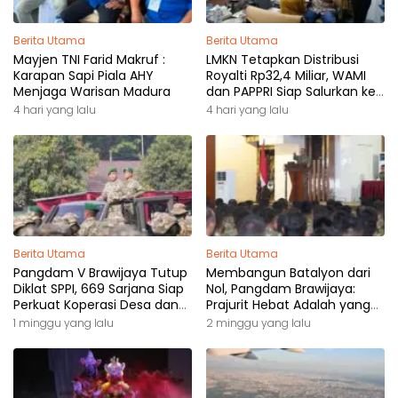
Berita Utama
Berita Utama
Mayjen TNI Farid Makruf :
LMKN Tetapkan Distribusi
Karapan Sapi Piala AHY
Royalti Rp32,4 Miliar, WAMI
Menjaga Warisan Madura
dan PAPPRI Siap Salurkan ke
Pemilik Hak
4 hari yang lalu
4 hari yang lalu
Berita Utama
Berita Utama
Pangdam V Brawijaya Tutup
Membangun Batalyon dari
Diklat SPPI, 669 Sarjana Siap
Nol, Pangdam Brawijaya:
Perkuat Koperasi Desa dan
Prajurit Hebat Adalah yang
Kampung Nelayan
Dibutuhkan Rakyat
1 minggu yang lalu
2 minggu yang lalu