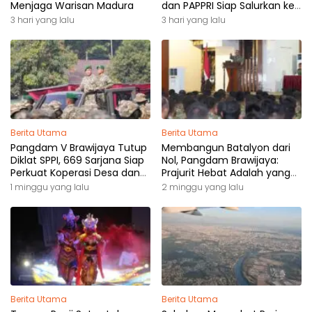
Menjaga Warisan Madura
dan PAPPRI Siap Salurkan ke
Pemilik Hak
3 hari yang lalu
3 hari yang lalu
Berita Utama
Berita Utama
Pangdam V Brawijaya Tutup
Membangun Batalyon dari
Diklat SPPI, 669 Sarjana Siap
Nol, Pangdam Brawijaya:
Perkuat Koperasi Desa dan
Prajurit Hebat Adalah yang
Kampung Nelayan
Dibutuhkan Rakyat
1 minggu yang lalu
2 minggu yang lalu
Berita Utama
Berita Utama