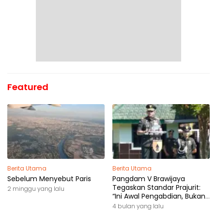
Featured
Berita Utama
Berita Utama
Sebelum Menyebut Paris
Pangdam V Brawijaya
Tegaskan Standar Prajurit:
2 minggu yang lalu
“Ini Awal Pengabdian, Bukan
Akhir Perjalanan”
4 bulan yang lalu