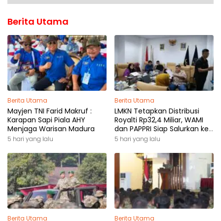
Berita Utama
Berita Utama
Berita Utama
Mayjen TNI Farid Makruf :
LMKN Tetapkan Distribusi
Karapan Sapi Piala AHY
Royalti Rp32,4 Miliar, WAMI
Menjaga Warisan Madura
dan PAPPRI Siap Salurkan ke
Pemilik Hak
5 hari yang lalu
5 hari yang lalu
Berita Utama
Berita Utama