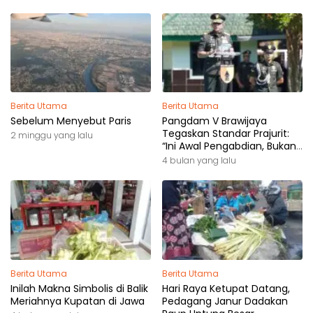
Berita Utama
Berita Utama
Sebelum Menyebut Paris
Pangdam V Brawijaya
Tegaskan Standar Prajurit:
2 minggu yang lalu
“Ini Awal Pengabdian, Bukan
Akhir Perjalanan”
4 bulan yang lalu
Berita Utama
Berita Utama
Inilah Makna Simbolis di Balik
Hari Raya Ketupat Datang,
Meriahnya Kupatan di Jawa
Pedagang Janur Dadakan